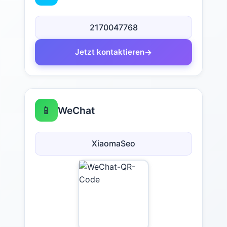
2170047768
→
Jetzt kontaktieren
📱
WeChat
XiaomaSeo