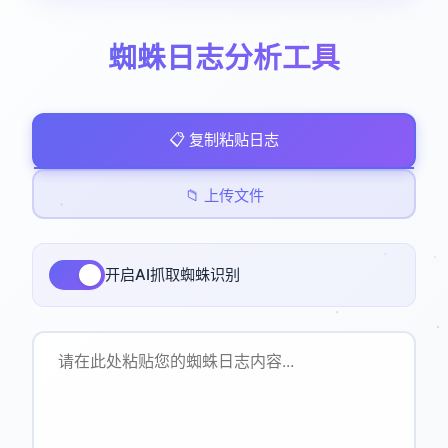
蜘蛛日志分析工具
📋 复制粘贴日志
📁 上传文件
开启AI抓取蜘蛛识别